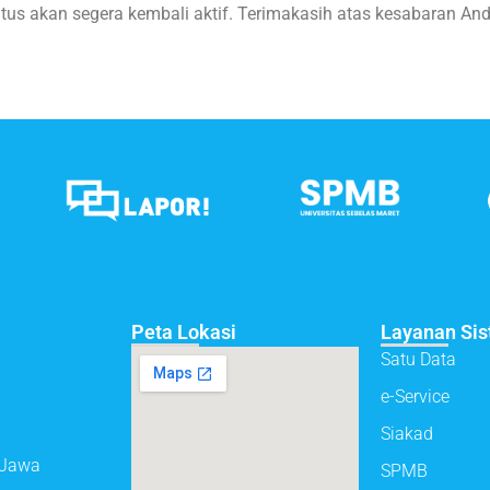
itus akan segera kembali aktif. Terimakasih atas kesabaran And
Peta Lokasi
Layanan Si
Satu Data
e-Service
Siakad
, Jawa
SPMB