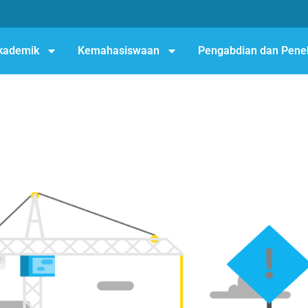
kademik
Kemahasiswaan
Pengabdian dan Penel